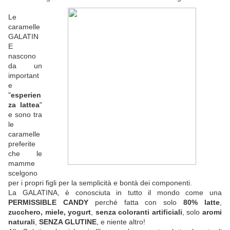
Le
caramelle
GALATIN
E
nascono
da un
important
e
"
esperien
za lattea
"
e sono tra
le
caramelle
preferite
che le
mamme
scelgono
per i propri figli per la semplicità e bontà dei componenti.
La GALATINA, è conosciuta in tutto il mondo come una
PERMISSIBLE CANDY
perché fatta con solo
80% latte
,
zucchero, miele, yogurt
,
senza coloranti artificiali
, solo
aromi
naturali
,
SENZA GLUTINE
, e niente altro!