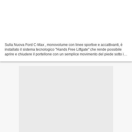
Sulla Nuova Ford C-Max , monovolume con linee sportive e accattivanti, è
installato il sistema tecnologico "Hands Free Liftgate" che rende possibile
aprire e chiudere il portellone con un semplice movimento del piede sotto il
paraurti posteriore. In questo...