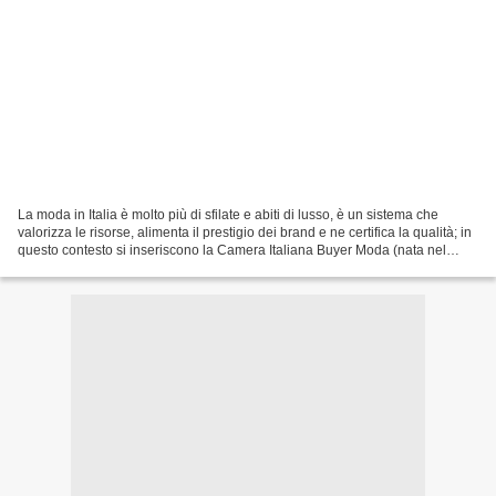
La moda in Italia è molto più di sfilate e abiti di lusso, è un sistema che
valorizza le risorse, alimenta il prestigio dei brand e ne certifica la qualità; in
questo contesto si inseriscono la Camera Italiana Buyer Moda (nata nel
2000) e il marchio The...