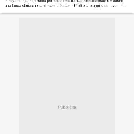
inimitabili? Fanno oramai parte delle nostre tradizioni dolciarie e vantano
una lunga storia che comincia dal lontano 1956 e che oggi si rinnova nel
gusto con le nuove Tavolette Latte e...
Pubblicità