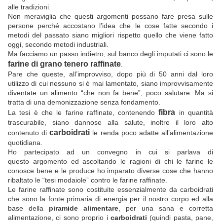
alle tradizioni.
Non meraviglia che questi argomenti possano fare presa sulle
persone perché accostano l’idea che le cose fatte secondo i
metodi del passato siano migliori rispetto quello che viene fatto
oggi, secondo metodi industriali.
Ma facciamo un passo indietro, sul banco degli imputati ci sono le
farine di grano tenero raffinate
.
Pare che queste, all’improvviso, dopo più di 50 anni dal loro
utilizzo di cui nessuno si è mai lamentato, siano improvvisamente
diventate un alimento “che non fa bene”, poco salutare. Ma si
tratta di una demonizzazione senza fondamento.
fibra
La tesi è che le farine raffinate, contenendo
in quantità
trascurabile, siano dannose alla salute, inoltre il loro alto
carboidrati
contenuto di
le renda poco adatte all’alimentazione
quotidiana.
Ho partecipato ad un convegno in cui si parlava di
questo argomento ed ascoltando le ragioni di chi le farine le
conosce bene e le produce ho imparato diverse cose che hanno
ribaltato le “tesi modaiole” contro le farine raffinate.
Le farine raffinate sono costituite essenzialmente da
carboidrati
che sono la fonte primaria di energia per il nostro corpo ed alla
base della
piramide alimentare
, per una sana e corretta
alimentazione, ci sono proprio i
carboidrati
(quindi pasta, pane,