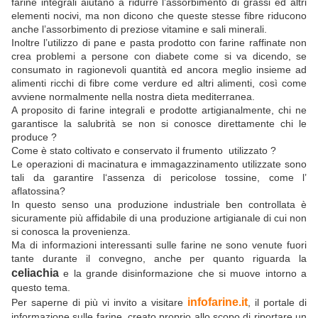
farine integrali aiutano a ridurre l’assorbimento di grassi ed altri
elementi nocivi, ma non dicono che queste stesse fibre riducono
anche l’assorbimento di preziose vitamine e sali minerali.
Inoltre l’utilizzo di pane e pasta prodotto con farine raffinate non
crea problemi a persone con diabete come si va dicendo, se
consumato in ragionevoli quantità ed ancora meglio insieme ad
alimenti ricchi di fibre come verdure ed altri alimenti, così come
avviene normalmente nella nostra dieta mediterranea.
A proposito di farine integrali e prodotte artigianalmente, chi ne
garantisce la salubrità se non si conosce direttamente chi le
produce ?
Come è stato coltivato e conservato il frumento utilizzato ?
Le operazioni di macinatura e immagazzinamento utilizzate sono
tali da garantire l‘assenza di pericolose tossine, come l’
aflatossina?
In questo senso una produzione industriale ben controllata è
sicuramente più affidabile di una produzione artigianale di cui non
si conosca la provenienza.
Ma di informazioni interessanti sulle farine ne sono venute fuori
tante durante il convegno, anche per quanto riguarda la
celiachia
e la grande disinformazione che si muove intorno a
questo tema.
infofarine.it
Per saperne di più vi invito a visitare
, il portale di
informazione sulle farine, creato proprio allo scopo di riportare un